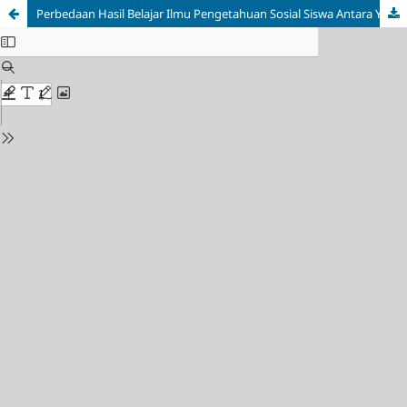
Perbedaan Hasil Belajar Ilmu Pengetahuan Sosial Siswa Antara Yang Menggunakan Media Power Point Dengan Yang Tidak menggunakan Media Power Point Di Kelas VIII SMP Negeri 31 Seluma