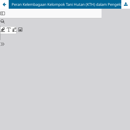
Peran Kelembagaan Kelompok Tani Hutan (KTH) dalam Pengelolaan Hutan Kemasyarakatan (Studi Kasus Hutan Nanga-Nanga Kelurahan Baruga Kecamatan Baruga Kota Kendari Provinsi Sulawesi Tenggara)