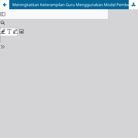
Meningkatkan Keterampilan Guru Menggunakan Model Pembelajaran Melalui MGMP Di Kabupaten Bengkulu Utara