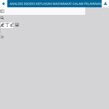
ANALISIS INDEKS KEPUASAN MASYARAKAT DALAM PELAYANAN E-KTP DI KECAMATAN AIR NIPIS KABUPATEN BENGKULU SELATAN