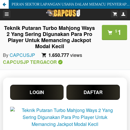
PERAN SEKTOR LAPANGAN USAHA DALAM MEMACU PENYERAPAN TENAGA KERJA DI KABUPATEN KEDIRI