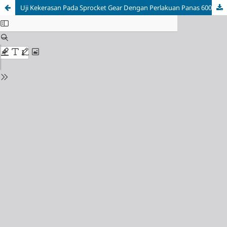
Uji Kekerasan Pada Sprocket Gear Dengan Perlakuan Panas 600°C Dan Di Quenching Dengan Pelumas SAE 40