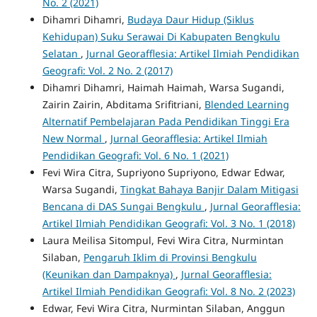
No. 2 (2021)
Dihamri Dihamri,
Budaya Daur Hidup (Siklus
Kehidupan) Suku Serawai Di Kabupaten Bengkulu
Selatan
,
Jurnal Georafflesia: Artikel Ilmiah Pendidikan
Geografi: Vol. 2 No. 2 (2017)
Dihamri Dihamri, Haimah Haimah, Warsa Sugandi,
Zairin Zairin, Abditama Srifitriani,
Blended Learning
Alternatif Pembelajaran Pada Pendidikan Tinggi Era
New Normal
,
Jurnal Georafflesia: Artikel Ilmiah
Pendidikan Geografi: Vol. 6 No. 1 (2021)
Fevi Wira Citra, Supriyono Supriyono, Edwar Edwar,
Warsa Sugandi,
Tingkat Bahaya Banjir Dalam Mitigasi
Bencana di DAS Sungai Bengkulu
,
Jurnal Georafflesia:
Artikel Ilmiah Pendidikan Geografi: Vol. 3 No. 1 (2018)
Laura Meilisa Sitompul, Fevi Wira Citra, Nurmintan
Silaban,
Pengaruh Iklim di Provinsi Bengkulu
(Keunikan dan Dampaknya)
,
Jurnal Georafflesia:
Artikel Ilmiah Pendidikan Geografi: Vol. 8 No. 2 (2023)
Edwar, Fevi Wira Citra, Nurmintan Silaban, Anggun