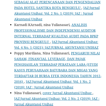
SEBAGAI ALAT PERENCANAAN DAN PENGENDALIAN
PADA HOTEL SANTIKA KOTA BENGKULU
,
JAZ:Jurnal
Akuntansi Unihaz: Vol. 2 No. 1 (2019): JAZ : Jurnal
Akuntansi Unihaz
Karnadi KArnadi, nina Yulianasari,
ANALISIS
PROFESIONALISME DAN INDEPENDENSI AUDITOR
INTERNAL TERHADAP KUALITAS AUDIT PADA BPKP
PROVINSI BENGKULU
,
JAZ:Jurnal Akuntansi Unihaz:
Vol. 4 No. 1 (2021): JAZ:JURNAL AKUNTANSI UNIHAZ
Poppy Mardiana, Nina Yulianasari,
PENGARUH NILAI
SAHAM, FINANCIAL LEVERAGE, DAN PAJAK
PENGHASILAN TERHADAP PERATAAN LABA (STUDI
KASUS PERUSAHAAN BATUBARA DAN MIGAS YANG
TERDAFTAR DI BURSA EFEK INDONESIA TAHUN 2012-
2016)
,
JAZ:Jurnal Akuntansi Unihaz: Vol. 1 No. 2
(2018): JAZ : Jurnal Akuntansi Unihaz
Nina Yulianasari,
cover Jurnal Akuntansi Unihaz
,
JAZ:Jurnal Akuntansi Unihaz: Vol. 2 No. 2 (2019): JAZ :
Jurnal Akuntansi Unihaz