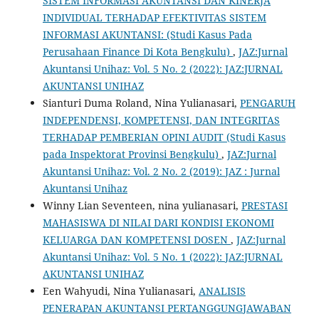
SISTEM INFORMASI AKUNTANSI DAN KINERJA
INDIVIDUAL TERHADAP EFEKTIVITAS SISTEM
INFORMASI AKUNTANSI: (Studi Kasus Pada
Perusahaan Finance Di Kota Bengkulu)
,
JAZ:Jurnal
Akuntansi Unihaz: Vol. 5 No. 2 (2022): JAZ:JURNAL
AKUNTANSI UNIHAZ
Sianturi Duma Roland, Nina Yulianasari,
PENGARUH
INDEPENDENSI, KOMPETENSI, DAN INTEGRITAS
TERHADAP PEMBERIAN OPINI AUDIT (Studi Kasus
pada Inspektorat Provinsi Bengkulu)
,
JAZ:Jurnal
Akuntansi Unihaz: Vol. 2 No. 2 (2019): JAZ : Jurnal
Akuntansi Unihaz
Winny Lian Seventeen, nina yulianasari,
PRESTASI
MAHASISWA DI NILAI DARI KONDISI EKONOMI
KELUARGA DAN KOMPETENSI DOSEN
,
JAZ:Jurnal
Akuntansi Unihaz: Vol. 5 No. 1 (2022): JAZ:JURNAL
AKUNTANSI UNIHAZ
Een Wahyudi, Nina Yulianasari,
ANALISIS
PENERAPAN AKUNTANSI PERTANGGUNGJAWABAN