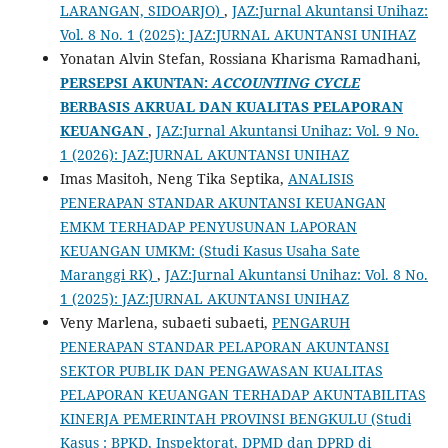
LARANGAN, SIDOARJO)
,
JAZ:Jurnal Akuntansi Unihaz:
Vol. 8 No. 1 (2025): JAZ:JURNAL AKUNTANSI UNIHAZ
Yonatan Alvin Stefan, Rossiana Kharisma Ramadhani,
PERSEPSI AKUNTAN:
ACCOUNTING CYCLE
BERBASIS AKRUAL DAN KUALITAS PELAPORAN
KEUANGAN
,
JAZ:Jurnal Akuntansi Unihaz: Vol. 9 No.
1 (2026): JAZ:JURNAL AKUNTANSI UNIHAZ
Imas Masitoh, Neng Tika Septika,
ANALISIS
PENERAPAN STANDAR AKUNTANSI KEUANGAN
EMKM TERHADAP PENYUSUNAN LAPORAN
KEUANGAN UMKM: (Studi Kasus Usaha Sate
Maranggi RK)
,
JAZ:Jurnal Akuntansi Unihaz: Vol. 8 No.
1 (2025): JAZ:JURNAL AKUNTANSI UNIHAZ
Veny Marlena, subaeti subaeti,
PENGARUH
PENERAPAN STANDAR PELAPORAN AKUNTANSI
SEKTOR PUBLIK DAN PENGAWASAN KUALITAS
PELAPORAN KEUANGAN TERHADAP AKUNTABILITAS
KINERJA PEMERINTAH PROVINSI BENGKULU (Studi
Kasus : BPKD, Inspektorat, DPMD dan DPRD di