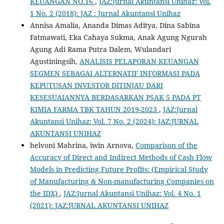
KEUANGAN NO.16
,
JAZ:Jurnal Akuntansi Unihaz: Vol.
1 No. 2 (2018): JAZ : Jurnal Akuntansi Unihaz
Annisa Amalia, Ananda Dimas Aditya, Dina Sabina
Fatmawati, Eka Cahaya Sukma, Anak Agung Ngurah
Agung Adi Rama Putra Dalem, Wulandari
Agustiningsih,
ANALISIS PELAPORAN KEUANGAN
SEGMEN SEBAGAI ALTERNATIF INFORMASI PADA
KEPUTUSAN INVESTOR DITINJAU DARI
KESESUAIANNYA BERDASARKAN PSAK 5 PADA PT
KIMIA FARMA TBK TAHUN 2019-2023
,
JAZ:Jurnal
Akuntansi Unihaz: Vol. 7 No. 2 (2024): JAZ:JURNAL
AKUNTANSI UNIHAZ
helvoni Mahrina, iwin Arnova,
Comparison of the
Accuracy of Direct and Indirect Methods of Cash Flow
Models in Predicting Future Profits: (Empirical Study
of Manufacturing & Non-manufacturing Companies on
the IDX)
,
JAZ:Jurnal Akuntansi Unihaz: Vol. 4 No. 1
(2021): JAZ:JURNAL AKUNTANSI UNIHAZ