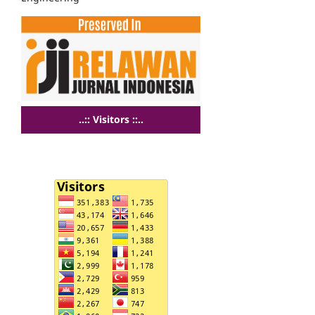
..:: Visitors ::..