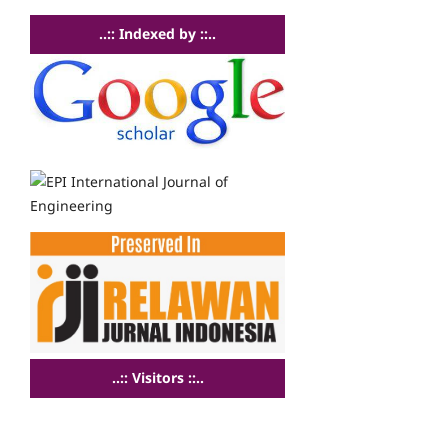
..:: Indexed by ::..
..:: Visitors ::..